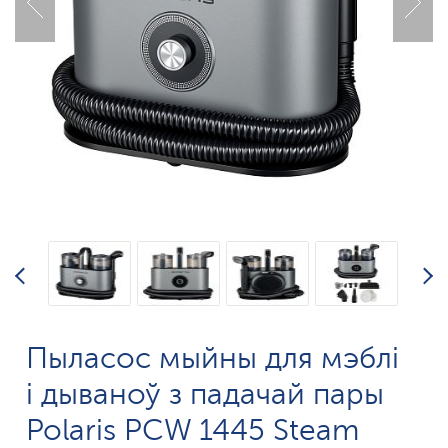
Пыласос мыйны для мэблі
і дываноў з падачай пары
Polaris PCW 1445 Steam