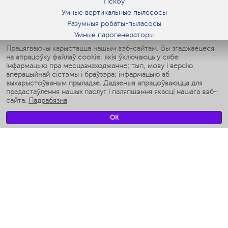
Пскоў
Умные вертикальные пылесосы
Разумныя робаты-пыласосы
Умные парогенераторы
Умные утюги
Працягваючы карыстацца нашым вэб-сайтам, Вы згаджаецеся
на апрацоўку файлаў cookie, якія ўключаюць у сябе:
Умные аэрогрили
інфармацыю пра месцазнаходжанне; тып, мову і версію
Умные мультиварки
аперацыйнай сістэмы і браўзэра; інфармацыю аб
Умные блендеры
выкарыстоўваным прыладзе. Дадзеныя апрацоўваюцца для
Разумныя ўвільгатняльнікі
прадастаўлення нашых паслуг і паляпшэння якасці нашага вэб-
сайта.
Падрабязна
Умные вентиляторы
Умные ирригаторы
OK
Разумныя падлогавыя шалі
Умные роботы-мойщики окон
Разумныя мультиварки
Мерч Polaris IQ Home
КЛІМАТ
Увільгатняльнікі
Вентылятары
Паветраачышчальнікі