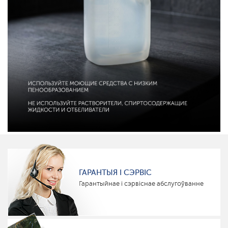
ГАРАНТЫЯ І СЭРВІС
Гарантыйнае і сэрвіснае абслугоўванне