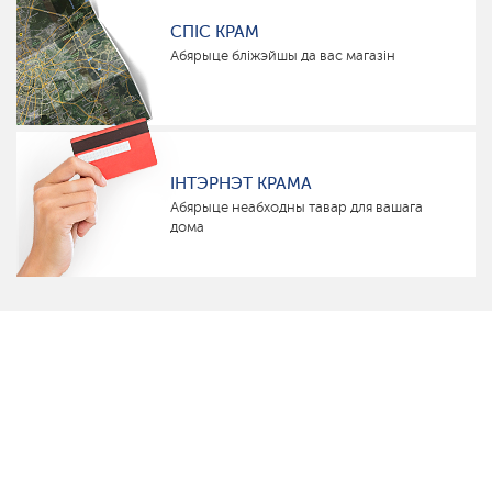
СПІС КРАМ
Абярыце бліжэйшы да вас магазін
ІНТЭРНЭТ КРАМА
Абярыце неабходны тавар для вашага
дома