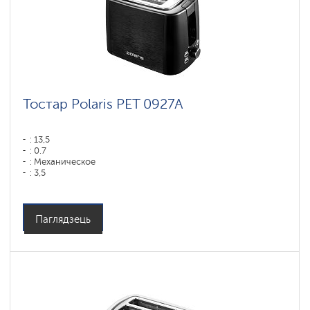
Тостар Polaris PET 0927A
: 13,5
: 0.7
: Механическое
: 3,5
Магутнасць, Вт: 920
Матэрыял корпуса: Пластык
Паглядзець