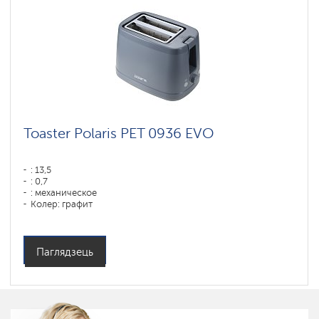
Toaster Polaris PET 0936 EVO
: 13,5
: 0,7
: механическое
Колер: графит
: 3,5
Магутнасць, Вт: 920
Матэрыял корпуса: Пластык
Паглядзець