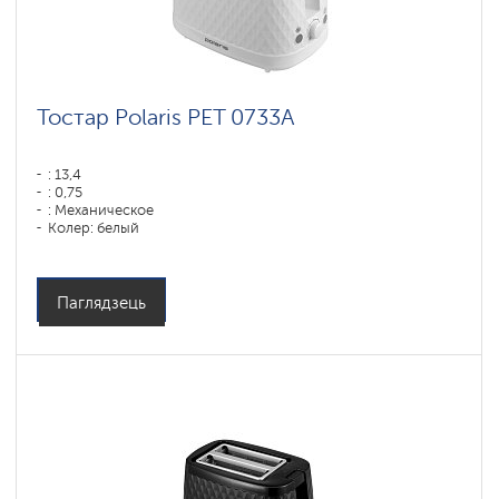
Тостар Polaris PET 0733A
: 13,4
: 0,75
: Механическое
Колер: белый
: 3,4
Магутнасць, Вт: 900
Матэрыял корпуса: Пластык
Паглядзець