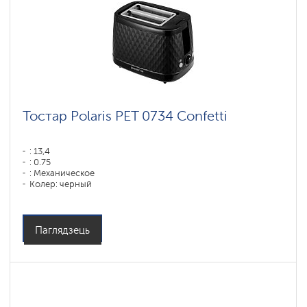
Тостар Polaris PET 0734 Confetti
: 13,4
: 0.75
: Механическое
Колер: черный
: 3,4
Магутнасць, Вт: 900
Матэрыял корпуса: Пластык
Паглядзець