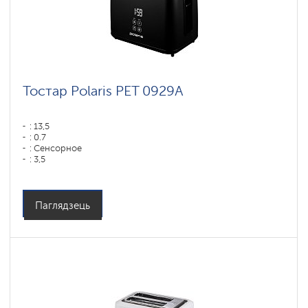
Тостар Polaris PET 0929A
: 13,5
: 0.7
: Сенсорное
: 3,5
Матэрыял корпуса: Пластык
Паглядзець