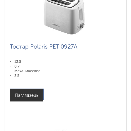
Тостар Polaris PET 0927A
: 13,5
: 0.7
: Механическое
: 3,5
Магутнасць, Вт: 920
Матэрыял корпуса: Пластык
Паглядзець