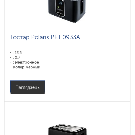
Тостар Polaris PET 0933A
: 13,5
: 0,7
: электронное
Колер: черный
: 3,5
Магутнасць, Вт: 920
Матэрыял корпуса: Пластык
Паглядзець