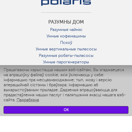
РАЗУМНЫ ДОМ
Разумныя чайнікі
Умные кофемашины
Пскоў
Умные вертикальные пылесосы
Разумныя робаты-пыласосы
Умные парогенераторы
Умные утюги
Працягваючы карыстацца нашым вэб-сайтам, Вы згаджаецеся
на апрацоўку файлаў cookie, якія ўключаюць у сябе:
Умные аэрогрили
інфармацыю пра месцазнаходжанне; тып, мову і версію
Умные мультиварки
аперацыйнай сістэмы і браўзэра; інфармацыю аб
Умные блендеры
выкарыстоўваным прыладзе. Дадзеныя апрацоўваюцца для
Разумныя ўвільгатняльнікі
прадастаўлення нашых паслуг і паляпшэння якасці нашага вэб-
сайта.
Падрабязна
Умные вентиляторы
Умные ирригаторы
OK
Разумныя падлогавыя шалі
Умные роботы-мойщики окон
Разумныя мультиварки