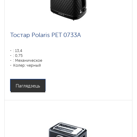
Тостар Polaris PET 0733A
: 13,4
: 0,75
: Механическое
Колер: черный
: 3,4
Магутнасць, Вт: 900
Матэрыял корпуса: Пластык
Паглядзець