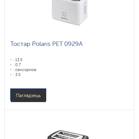
Тостар Polaris PET 0929A
: 13.5
: 0.7
: сенсорное
: 3.5
Магутнасць, Вт: 920
Матэрыял корпуса: Пластык
Паглядзець