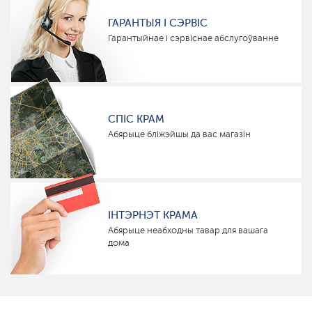
ГАРАНТЫЯ І СЭРВІС
Гарантыйнае і сэрвіснае абслугоўванне
СПІС КРАМ
Абярыце бліжэйшы да вас магазін
ІНТЭРНЭТ КРАМА
Абярыце неабходны тавар для вашага
дома