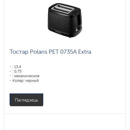
Тостар Polaris PET 0735A Extra
: 13,4
: 0,75
: механическое
Колер: черный
: 3,4
Магутнасць, Вт: 900
Матэрыял корпуса: Пластык
Паглядзець