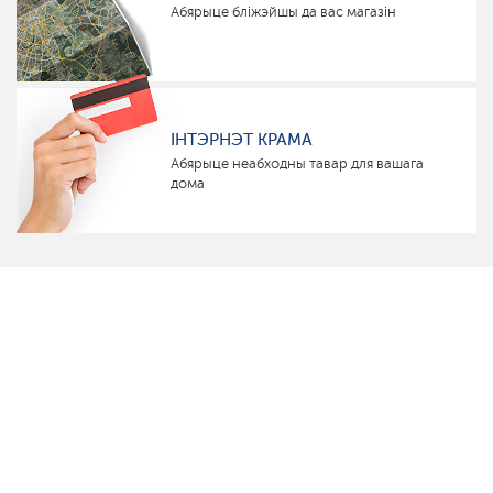
Абярыце бліжэйшы да вас магазін
ІНТЭРНЭТ КРАМА
Абярыце неабходны тавар для вашага
дома