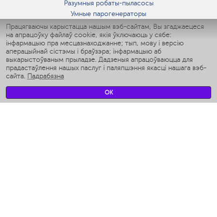
Разумныя робаты-пыласосы
Умные парогенераторы
Умные утюги
Працягваючы карыстацца нашым вэб-сайтам, Вы згаджаецеся
на апрацоўку файлаў cookie, якія ўключаюць у сябе:
Умные аэрогрили
інфармацыю пра месцазнаходжанне; тып, мову і версію
Умные мультиварки
аперацыйнай сістэмы і браўзэра; інфармацыю аб
Умные блендеры
выкарыстоўваным прыладзе. Дадзеныя апрацоўваюцца для
Разумныя ўвільгатняльнікі
прадастаўлення нашых паслуг і паляпшэння якасці нашага вэб-
сайта.
Падрабязна
Умные вентиляторы
Умные ирригаторы
OK
Разумныя падлогавыя шалі
Умные роботы-мойщики окон
Разумныя мультиварки
Мерч Polaris IQ Home
КЛІМАТ
Увільгатняльнікі
Вентылятары
Паветраачышчальнікі
ТЭХНІКА ДЛЯ КУХНІ
Кававаркі і Кавамолкі