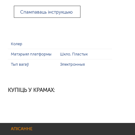
Спампаваць інструкцыю
Колер
Матэрыял платформы
Шкло, Пластык
Тып вагаў
Электронныя
КУПІЦЬ У КРАМАХ:
АПІСАННЕ