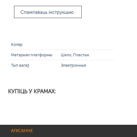
Спампаваць інструкцыю
Колер
Матэрыял платформы
Шкло, Пластык
Тып вагаў
Электронныя
КУПІЦЬ У КРАМАХ:
АПІСАННЕ