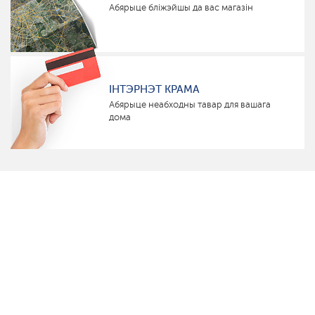
Абярыце бліжэйшы да вас магазін
ІНТЭРНЭТ КРАМА
Абярыце неабходны тавар для вашага
дома