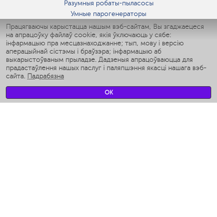
Разумныя робаты-пыласосы
Умные парогенераторы
Умные утюги
Працягваючы карыстацца нашым вэб-сайтам, Вы згаджаецеся
на апрацоўку файлаў cookie, якія ўключаюць у сябе:
Умные аэрогрили
інфармацыю пра месцазнаходжанне; тып, мову і версію
Умные мультиварки
аперацыйнай сістэмы і браўзэра; інфармацыю аб
Умные блендеры
выкарыстоўваным прыладзе. Дадзеныя апрацоўваюцца для
Разумныя ўвільгатняльнікі
прадастаўлення нашых паслуг і паляпшэння якасці нашага вэб-
сайта.
Падрабязна
Умные вентиляторы
Умные ирригаторы
OK
Разумныя падлогавыя шалі
Умные роботы-мойщики окон
Разумныя мультиварки
Мерч Polaris IQ Home
КЛІМАТ
Увільгатняльнікі
Вентылятары
Паветраачышчальнікі
ТЭХНІКА ДЛЯ КУХНІ
Кававаркі і Кавамолкі