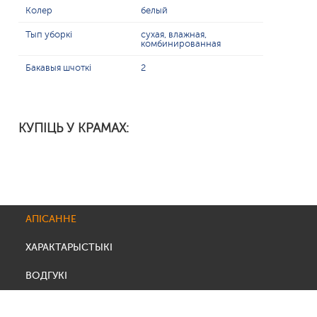
Колер
белый
Тып уборкі
сухая, влажная,
комбинированная
Бакавыя шчоткі
2
КУПІЦЬ У КРАМАХ:
АПІСАННЕ
ХАРАКТАРЫСТЫКІ
ВОДГУКІ