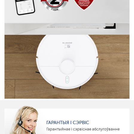
ГАРАНТЫЯ І СЭРВІС
Гарантыйнае і сэрвіснае абслугоўванне