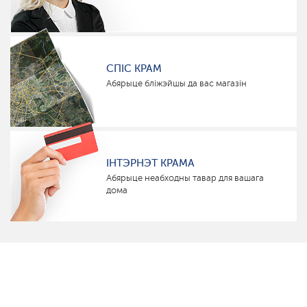
СПІС КРАМ
Абярыце бліжэйшы да вас магазін
ІНТЭРНЭТ КРАМА
Абярыце неабходны тавар для вашага
дома