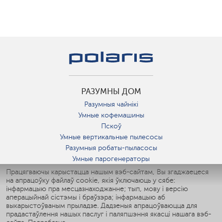
РАЗУМНЫ ДОМ
Разумныя чайнікі
Умные кофемашины
Пскоў
Умные вертикальные пылесосы
Разумныя робаты-пыласосы
Умные парогенераторы
Умные утюги
Працягваючы карыстацца нашым вэб-сайтам, Вы згаджаецеся
на апрацоўку файлаў cookie, якія ўключаюць у сябе:
Умные аэрогрили
інфармацыю пра месцазнаходжанне; тып, мову і версію
Умные мультиварки
аперацыйнай сістэмы і браўзэра; інфармацыю аб
Умные блендеры
выкарыстоўваным прыладзе. Дадзеныя апрацоўваюцца для
Разумныя ўвільгатняльнікі
прадастаўлення нашых паслуг і паляпшэння якасці нашага вэб-