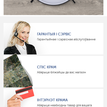
ГАРАНТЫЯ І СЭРВІС
Гарантыйнае і сэрвіснае абслугоўванне
СПІС КРАМ
Абярыце бліжэйшы да вас магазін
ІНТЭРНЭТ КРАМА
Абярыце неабходны тавар для вашага