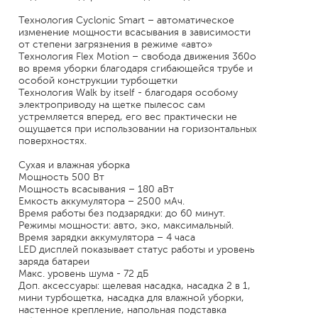
Технология Cyclonic Smart – автоматическое
изменение мощности всасывания в зависимости
от степени загрязнения в режиме «авто»
Технология Flex Motion – свобода движения 360о
во время уборки благодаря сгибающейся трубе и
особой конструкции турбощетки
Технология Walk by itself - благодаря особому
электроприводу на щетке пылесос сам
устремляется вперед, его вес практически не
ощущается при использовании на горизонтальных
поверхностях.
Сухая и влажная уборка
Мощность 500 Вт
Мощность всасывания – 180 аВт
Емкость аккумулятора – 2500 мАч.
Время работы без подзарядки: до 60 минут.
Режимы мощности: авто, эко, максимальный.
Время зарядки аккумулятора – 4 часа
LED дисплей показывает статус работы и уровень
заряда батареи
Макс. уровень шума - 72 дБ
Доп. аксессуары: щелевая насадка, насадка 2 в 1,
мини турбощетка, насадка для влажной уборки,
настенное крепление, напольная подставка