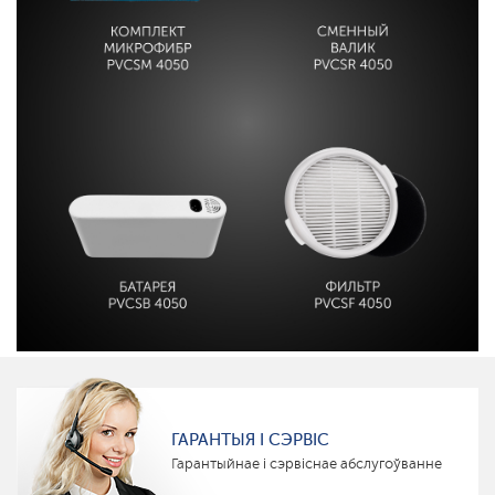
ГАРАНТЫЯ І СЭРВІС
Гарантыйнае і сэрвіснае абслугоўванне