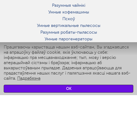
Разумныя чайнікі
Умные кофемашины
Пскоў
Умные вертикальные пылесосы
Разумныя робаты-пыласосы
Умные парогенераторы
Умные утюги
Працягваючы карыстацца нашым вэб-сайтам, Вы згаджаецеся
на апрацоўку файлаў cookie, якія ўключаюць у сябе:
Умные аэрогрили
інфармацыю пра месцазнаходжанне; тып, мову і версію
Умные мультиварки
аперацыйнай сістэмы і браўзэра; інфармацыю аб
Умные блендеры
выкарыстоўваным прыладзе. Дадзеныя апрацоўваюцца для
Разумныя ўвільгатняльнікі
прадастаўлення нашых паслуг і паляпшэння якасці нашага вэб-
сайта.
Падрабязна
Умные вентиляторы
Умные ирригаторы
OK
Разумныя падлогавыя шалі
Умные роботы-мойщики окон
Разумныя мультиварки
Мерч Polaris IQ Home
КЛІМАТ
Увільгатняльнікі