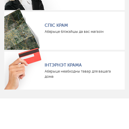
СПІС КРАМ
Абярыце бліжэйшы да вас магазін
ІНТЭРНЭТ КРАМА
Абярыце неабходны тавар для вашага
дома