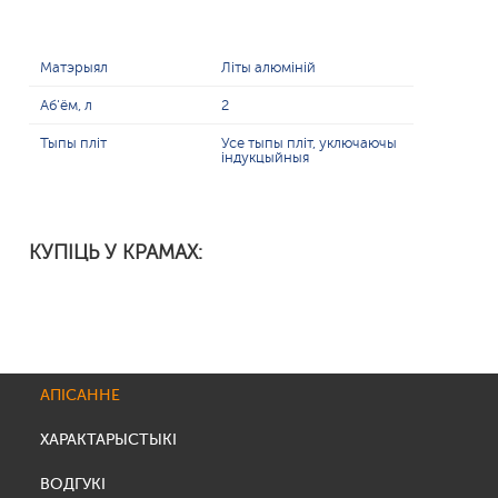
Матэрыял
Літы алюміній
Аб'ём, л
2
Тыпы пліт
Усе тыпы пліт, уключаючы
індукцыйныя
КУПІЦЬ У КРАМАХ:
АПІСАННЕ
ХАРАКТАРЫСТЫКІ
ВОДГУКІ