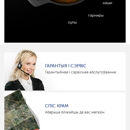
ГАРАНТЫЯ І СЭРВІС
Гарантыйнае і сэрвіснае абслугоўванне
СПІС КРАМ
Абярыце бліжэйшы да вас магазін