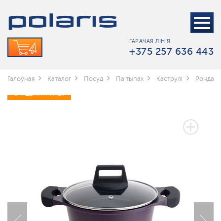
ГАРАЧАЯ ЛІНІЯ
+375 257 636 443
Галоўная
Каталог
Посуд
Па тыпах
Каструлі
Рондаль 
3 ГАДЫ ГАРАНТЫІ