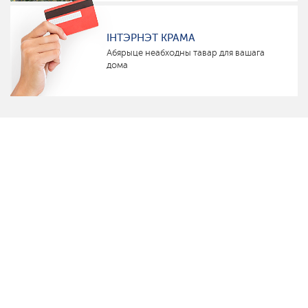
ІНТЭРНЭТ КРАМА
Абярыце неабходны тавар для вашага
дома