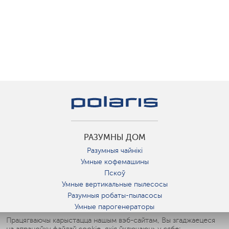
РАЗУМНЫ ДОМ
Разумныя чайнікі
Умные кофемашины
Пскоў
Умные вертикальные пылесосы
Разумныя робаты-пыласосы
Умные парогенераторы
Умные утюги
Працягваючы карыстацца нашым вэб-сайтам, Вы згаджаецеся