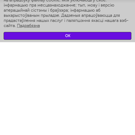
на апрацоўку файлаў cookie, якія ўключаюць у сябе:
Умные аэрогрили
інфармацыю пра месцазнаходжанне; тып, мову і версію
Умные мультиварки
аперацыйнай сістэмы і браўзэра; інфармацыю аб
Умные блендеры
выкарыстоўваным прыладзе. Дадзеныя апрацоўваюцца для
Разумныя ўвільгатняльнікі
прадастаўлення нашых паслуг і паляпшэння якасці нашага вэб-
сайта.
Падрабязна
Умные вентиляторы
Умные ирригаторы
OK
Разумныя падлогавыя шалі
Умные роботы-мойщики окон
Разумныя мультиварки
Мерч Polaris IQ Home
КЛІМАТ
Увільгатняльнікі
Вентылятары
Паветраачышчальнікі
ТЭХНІКА ДЛЯ КУХНІ
Кававаркі і Кавамолкі
Измельчение и смешивание
Мультываркі
Тостары