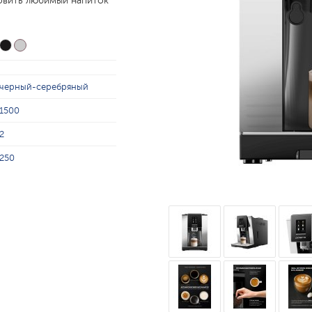
овить любимый напиток
черный-серебряный
1500
2
250