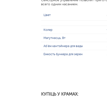
Сенсорное управление позволит пригот
всего одним касанием.
Цвет
Колер
Магутнасць, Вт
Аб'ём кантэйнера для вады
Емкость бункера для зерен
КУПІЦЬ У КРАМАХ: