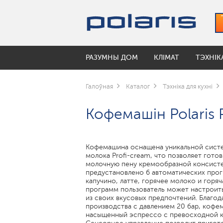
РАЗУМНЫ ДОМ
КЛІМАТ
ТЭХНІК
РАЗУМНЫЯ ЧАЙНІКІ
УВІЛЬГАТНЯЛЬНІКІ
КАВАВАРКІ І КАВАМОЛКІ
ПА КАЛЕКЦЫЯХ
УХОД ЗА ПОЛОСТЬЮ РТА
ЭЛЕКТРАСАМАКАТЫ
Галоўная
Каталог
Тэхніка для кухні
Мойки воздуха
Кававаркі
Коллекция посуды Keep
Электрические зубные щетки
УМНЫЕ ВЕРТИКАЛЬНЫЕ ПЫЛЕС
Кофемашін Polaris
Аксэсуары для ўвільгатняльнікаў
Кавамолкі
Коллекция посуды Monolit
Ирригаторы
Чайнікі
Коллекция посуды Solid
ПАВЕТРААЧЫШЧАЛЬНІКІ
РАЗУМНЫЯ РОБАТЫ-ПЫЛАСОСЫ
ШАЛІ ПАДЛОГАВЫЯ
МУЛЬТЫВАРКІ
Кофемашина оснащена уникальной сист
РАЗУМНЫЯ МУЛЬТИВАРКИ
молока Profi-cream, что позволяет гот
молочную пену кремообразной консисте
Чары для мультыварак
предустановлено 6 автоматических прог
капучино, латте, горячее молоко и горяч
программ пользователь может настроит
ГРЫЛЬ-ПРЭС І ШАШЛЫЧНІЦЫ
из своих вкусовых предпочтений. Благо
производства с давлением 20 бар, кофе
МІКРАХВАЛЕВЫЯ ПЕЧЫ
насыщенный эспрессо с превосходной 