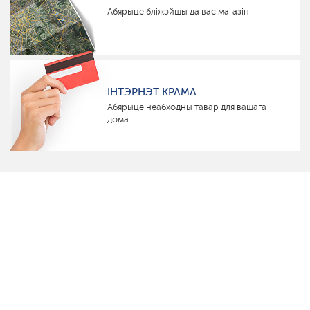
Абярыце бліжэйшы да вас магазін
ІНТЭРНЭТ КРАМА
Абярыце неабходны тавар для вашага
дома