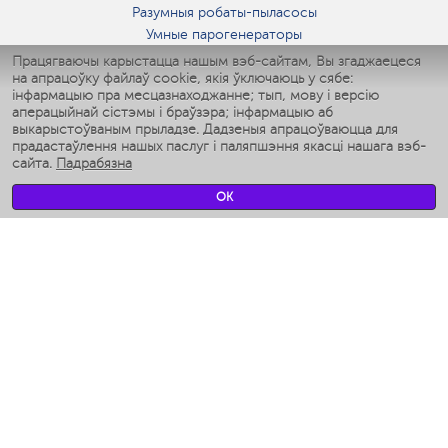
Разумныя робаты-пыласосы
Умные парогенераторы
Умные утюги
Працягваючы карыстацца нашым вэб-сайтам, Вы згаджаецеся
на апрацоўку файлаў cookie, якія ўключаюць у сябе:
Умные аэрогрили
інфармацыю пра месцазнаходжанне; тып, мову і версію
Умные мультиварки
аперацыйнай сістэмы і браўзэра; інфармацыю аб
Умные блендеры
выкарыстоўваным прыладзе. Дадзеныя апрацоўваюцца для
Разумныя ўвільгатняльнікі
прадастаўлення нашых паслуг і паляпшэння якасці нашага вэб-
сайта.
Падрабязна
Умные вентиляторы
Умные ирригаторы
OK
Разумныя падлогавыя шалі
Умные роботы-мойщики окон
Разумныя мультиварки
Мерч Polaris IQ Home
КЛІМАТ
Увільгатняльнікі
Вентылятары
Паветраачышчальнікі
ТЭХНІКА ДЛЯ КУХНІ