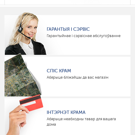
ГАРАНТЫЯ І СЭРВІС
Гарантыйнае і сэрвіснае абслугоўванне
СПІС КРАМ
Абярыце бліжэйшы да вас магазін
ІНТЭРНЭТ КРАМА
Абярыце неабходны тавар для вашага
дома