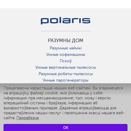
РАЗУМНЫ ДОМ
Разумныя чайнікі
Умные кофемашины
Пскоў
Умные вертикальные пылесосы
Разумныя робаты-пыласосы
Умные парогенераторы
Умные утюги
Працягваючы карыстацца нашым вэб-сайтам, Вы згаджаецеся
на апрацоўку файлаў cookie, якія ўключаюць у сябе:
Умные аэрогрили
інфармацыю пра месцазнаходжанне; тып, мову і версію
Умные мультиварки
аперацыйнай сістэмы і браўзэра; інфармацыю аб
Умные блендеры
выкарыстоўваным прыладзе. Дадзеныя апрацоўваюцца для
Разумныя ўвільгатняльнікі
прадастаўлення нашых паслуг і паляпшэння якасці нашага вэб-
сайта.
Падрабязна
Умные вентиляторы
Умные ирригаторы
OK