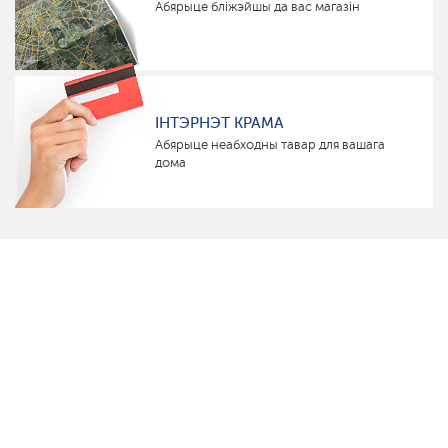
Абярыце бліжэйшы да вас магазін
ІНТЭРНЭТ КРАМА
Абярыце неабходны тавар для вашага
дома