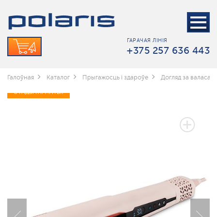
ГАРАЧАЯ ЛІНІЯ
+375 257 636 443
Галоўная
Каталог
Прыгажосць і здароўе
Догляд за валасамі
3 ГАДЫ ГАРАНТЫІ