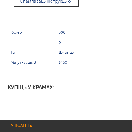
Спампаваць інструкцыю
Колер
300
6
Тып
Шчыпцы
Магутнасць, Вт
1450
КУПІЦЬ У КРАМАХ:
АПІСАННЕ