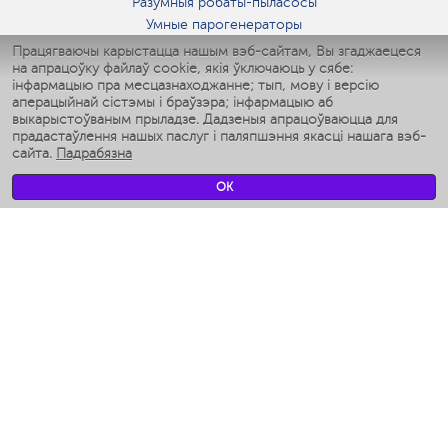
Разумныя робаты-пыласосы
Умные парогенераторы
Умные утюги
Працягваючы карыстацца нашым вэб-сайтам, Вы згаджаецеся
на апрацоўку файлаў cookie, якія ўключаюць у сябе:
Умные аэрогрили
інфармацыю пра месцазнаходжанне; тып, мову і версію
Умные мультиварки
аперацыйнай сістэмы і браўзэра; інфармацыю аб
Умные блендеры
выкарыстоўваным прыладзе. Дадзеныя апрацоўваюцца для
Разумныя ўвільгатняльнікі
прадастаўлення нашых паслуг і паляпшэння якасці нашага вэб-
сайта.
Падрабязна
Умные вентиляторы
Умные ирригаторы
OK
Разумныя падлогавыя шалі
Умные роботы-мойщики окон
Разумныя мультиварки
Мерч Polaris IQ Home
КЛІМАТ
Увільгатняльнікі
Вентылятары
Паветраачышчальнікі
ТЭХНІКА ДЛЯ КУХНІ
Кававаркі і Кавамолкі