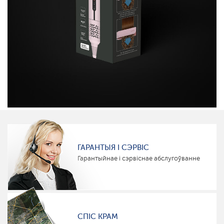
ГАРАНТЫЯ І СЭРВІС
Гарантыйнае і сэрвіснае абслугоўванне
СПІС КРАМ