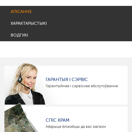
АПІСАННЕ
ХАРАКТАРЫСТЫКІ
ВОДГУКІ
ГАРАНТЫЯ І СЭРВІС
Гарантыйнае і сэрвіснае абслугоўванне
СПІС КРАМ
Абярыце бліжэйшы да вас магазін