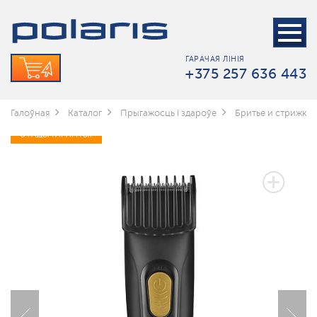
ГАРАЧАЯ ЛІНІЯ
+375 257 636 443
Галоўная
Каталог
Прыгажосць і здароўе
Бритье и стрижка
3 ГАДЫ ГАРАНТЫІ