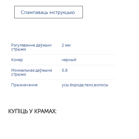
Спампаваць інструкцыю
Рэгуляванне даўжыні
2 мм
стрыжкі
Колер
черный
Мінімальная даўжыня
0,8
стрыжкі
Прызначэнне
усы,борода,тело,волосы
КУПІЦЬ У КРАМАХ: