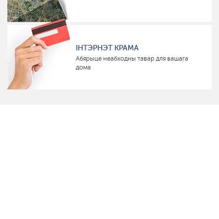
ІНТЭРНЭТ КРАМА
Абярыце неабходны тавар для вашага
дома