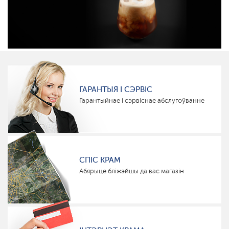
ГАРАНТЫЯ І СЭРВІС
Гарантыйнае і сэрвіснае абслугоўванне
СПІС КРАМ
Абярыце бліжэйшы да вас магазін