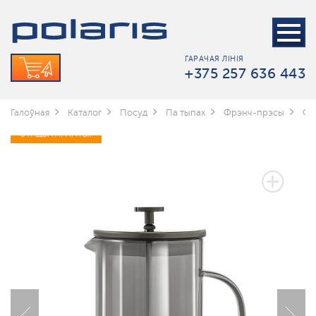
ГАРАЧАЯ ЛІНІЯ
+375 257 636 443
Галоўная
Каталог
Посуд
Па тыпах
Фрэнч-прэсы
Фр
3 ГАДЫ ГАРАНТЫІ