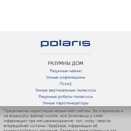
РАЗУМНЫ ДОМ
Разумныя чайнікі
Умные кофемашины
Пскоў
Умные вертикальные пылесосы
Разумныя робаты-пыласосы
Умные парогенераторы
Умные утюги
Працягваючы карыстацца нашым вэб-сайтам, Вы згаджаецеся
на апрацоўку файлаў cookie, якія ўключаюць у сябе:
Умные аэрогрили
інфармацыю пра месцазнаходжанне; тып, мову і версію
Умные мультиварки
аперацыйнай сістэмы і браўзэра; інфармацыю аб
Умные блендеры
выкарыстоўваным прыладзе. Дадзеныя апрацоўваюцца для