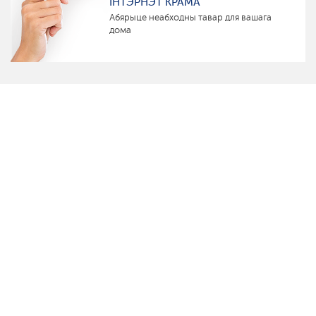
ІНТЭРНЭТ КРАМА
Абярыце неабходны тавар для вашага
дома