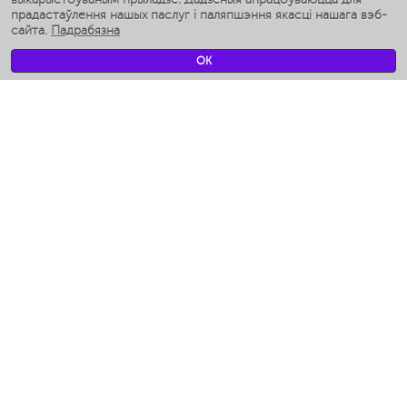
Разумныя ўвільгатняльнікі
прадастаўлення нашых паслуг і паляпшэння якасці нашага вэб-
сайта.
Падрабязна
Умные вентиляторы
Умные ирригаторы
OK
Разумныя падлогавыя шалі
Умные роботы-мойщики окон
Разумныя мультиварки
Мерч Polaris IQ Home
КЛІМАТ
Увільгатняльнікі
Вентылятары
Паветраачышчальнікі
ТЭХНІКА ДЛЯ КУХНІ
Кававаркі і Кавамолкі
Измельчение и смешивание
Мультываркі
Тостары
Грыль-прэс і шашлычніцы
Аэрогрили