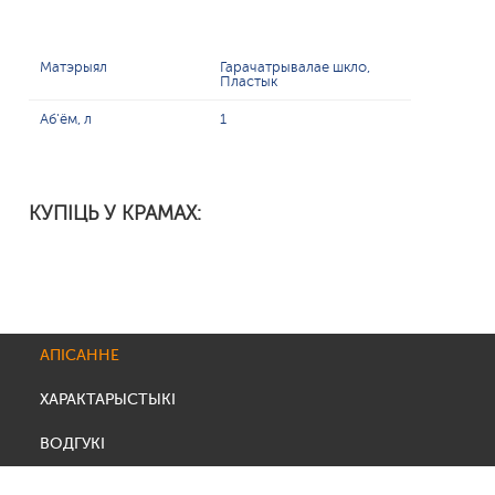
Матэрыял
Гарачатрывалае шкло,
Пластык
Аб'ём, л
1
КУПІЦЬ У КРАМАХ:
АПІСАННЕ
ХАРАКТАРЫСТЫКІ
ВОДГУКІ