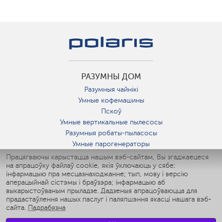
РАЗУМНЫ ДОМ
Разумныя чайнікі
Умные кофемашины
Пскоў
Умные вертикальные пылесосы
Разумныя робаты-пыласосы
Умные парогенераторы
Умные утюги
Працягваючы карыстацца нашым вэб-сайтам, Вы згаджаецеся
на апрацоўку файлаў cookie, якія ўключаюць у сябе:
Умные аэрогрили
інфармацыю пра месцазнаходжанне; тып, мову і версію
Умные мультиварки
аперацыйнай сістэмы і браўзэра; інфармацыю аб
Умные блендеры
выкарыстоўваным прыладзе. Дадзеныя апрацоўваюцца для
Разумныя ўвільгатняльнікі
прадастаўлення нашых паслуг і паляпшэння якасці нашага вэб-
сайта.
Падрабязна
Умные вентиляторы
Умные ирригаторы