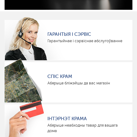
ГАРАНТЫЯ І СЭРВІС
Гарантыйнае і сэрвіснае абслугоўванне
СПІС КРАМ
Абярыце бліжэйшы да вас магазін
ІНТЭРНЭТ КРАМА
Абярыце неабходны тавар для вашага
дома