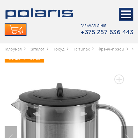
ГАРАЧАЯ ЛІНІЯ
+375 257 636 443
Галоўная
Каталог
Посуд
Па тыпах
Фрэнч-прэсы
Ча
3 ГАДЫ ГАРАНТЫІ