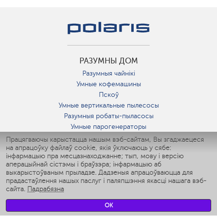
РАЗУМНЫ ДОМ
Разумныя чайнікі
Умные кофемашины
Пскоў
Умные вертикальные пылесосы
Разумныя робаты-пыласосы
Умные парогенераторы
Умные утюги
Працягваючы карыстацца нашым вэб-сайтам, Вы згаджаецеся
на апрацоўку файлаў cookie, якія ўключаюць у сябе:
Умные аэрогрили
інфармацыю пра месцазнаходжанне; тып, мову і версію
Умные мультиварки
аперацыйнай сістэмы і браўзэра; інфармацыю аб
Умные блендеры
выкарыстоўваным прыладзе. Дадзеныя апрацоўваюцца для
Разумныя ўвільгатняльнікі
прадастаўлення нашых паслуг і паляпшэння якасці нашага вэб-
сайта.
Падрабязна
Умные вентиляторы
Умные ирригаторы
OK
Разумныя падлогавыя шалі