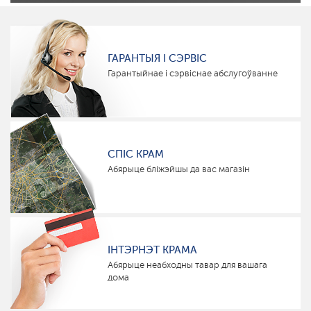
ГАРАНТЫЯ І СЭРВІС
Гарантыйнае і сэрвіснае абслугоўванне
СПІС КРАМ
Абярыце бліжэйшы да вас магазін
ІНТЭРНЭТ КРАМА
Абярыце неабходны тавар для вашага
дома