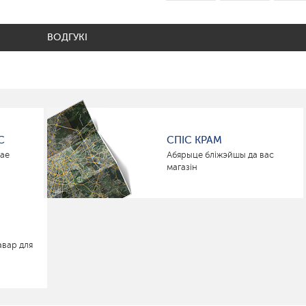
ВОДГУКІ
С
СПІС КРАМ
нае
Абярыце бліжэйшы да вас
магазін
авар для