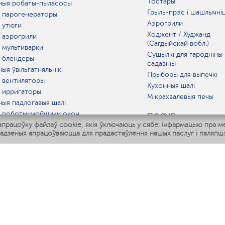
Тостары
ныя робаты-пыласосы
Грыль-прэс і шашлычні
 парогенераторы
Аэрогрили
 утюги
Ходжент / Худжанд
 аэрогрили
(Сагдыйскай вобл.)
 мультиварки
Сушылкі для гародніны 
 блендеры
садавіны
ыя ўвільгатняльнікі
Прыборы для выпечкі
 вентиляторы
Кухонныя шалі
 ирригаторы
Мікрахвалевыя печы
ныя падлогавыя шалі
 роботы-мойщики окон
ПОСУД
рацоўку файлаў cookie, якія ўключаюць у сябе: інфармацыю пра м
ныя мультиварки
адзеныя апрацоўваюцца для прадастаўлення нашых паслуг і паляпшэ
Polaris IQ Home
АТ
атняльнікі
лятары
раачышчальнікі