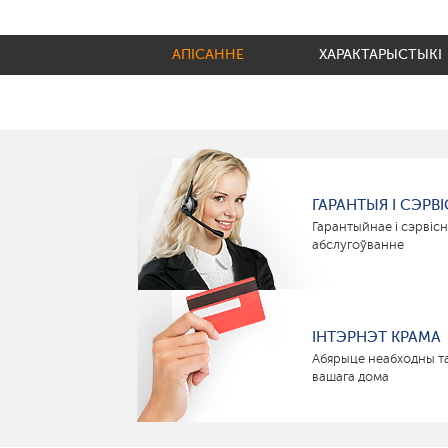
АПІСАННЕ
ХАРАКТАРЫСТЫКІ
ГАРАНТЫЯ І СЭРВІ
Гарантыйнае і сэрвіс
абслугоўванне
ІНТЭРНЭТ КРАМА
Абярыце неабходны т
вашага дома