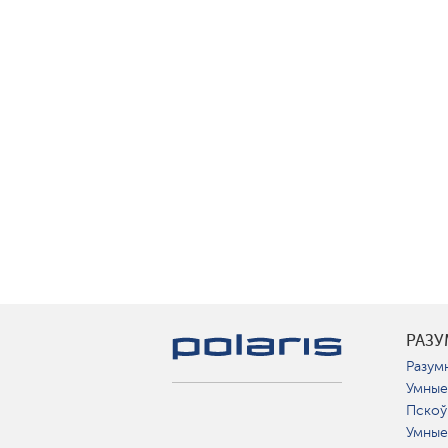
РАЗ
Разумн
Умные
Пскоў
Умные