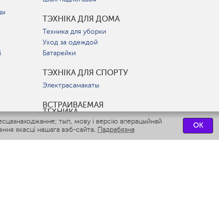
цы
ТЭХНІКА ДЛЯ ДОМА
Техника для уборки
Уход за одеждой
і
Батарейки
ТЭХНІКА ДЛЯ СПОРТУ
Электрасамакаты
ВСТРАИВАЕМАЯ
ТЕХНИКА
есцазнаходжанне; тып, мову і версію аперацыйнай
Вытяжки
OK
ння якасці нашага вэб-сайта.
Падрабязна
Варочные панели
Духовые шкафы
Посудомоечные машины
СЭРВІСНЫЯ ЦЭНТРЫ
СВЯЗАТЬСЯ С НАМИ