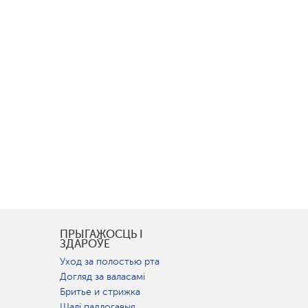
І
ПРЫГАЖОСЦЬ І
ЗДАРОЎЕ
Уход за полостью рта
Догляд за валасамі
Бритье и стрижка
Шалі падлогавыя