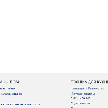
УМНЫ ДОМ
ТЭХНІКА ДЛЯ КУХН
ыя чайнікі
Кававаркі і Кавамолкі
 кофемашины
Измельчение и
смешивание
Мультываркі
 вертикальные пылесосы