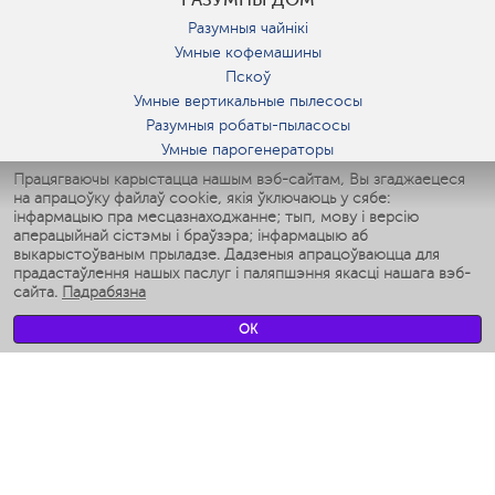
Разумныя чайнікі
Умные кофемашины
Пскоў
Умные вертикальные пылесосы
Разумныя робаты-пыласосы
Умные парогенераторы
Умные утюги
Працягваючы карыстацца нашым вэб-сайтам, Вы згаджаецеся
на апрацоўку файлаў cookie, якія ўключаюць у сябе:
Умные аэрогрили
інфармацыю пра месцазнаходжанне; тып, мову і версію
Умные мультиварки
аперацыйнай сістэмы і браўзэра; інфармацыю аб
Умные блендеры
выкарыстоўваным прыладзе. Дадзеныя апрацоўваюцца для
Разумныя ўвільгатняльнікі
прадастаўлення нашых паслуг і паляпшэння якасці нашага вэб-
сайта.
Падрабязна
Умные вентиляторы
Умные ирригаторы
OK
Разумныя падлогавыя шалі
Умные роботы-мойщики окон
Разумныя мультиварки
Мерч Polaris IQ Home
КЛІМАТ
Увільгатняльнікі