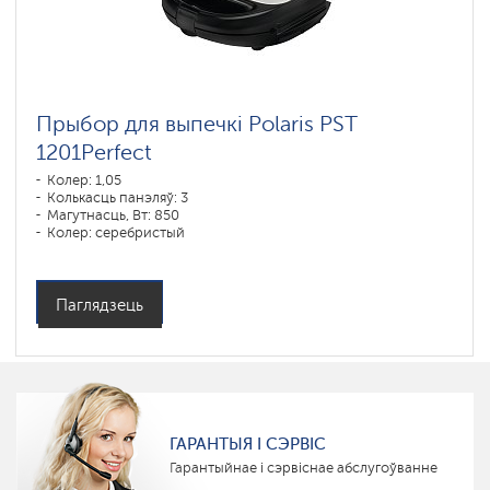
Прыбор для выпечкі Polaris PST
1201Perfect
Колер: 1,05
Колькасць панэляў: 3
Магутнасць, Вт: 850
Колер: серебристый
Паглядзець
ГАРАНТЫЯ І СЭРВІС
Гарантыйнае і сэрвіснае абслугоўванне