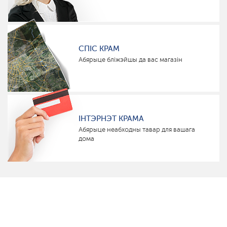
СПІС КРАМ
Абярыце бліжэйшы да вас магазін
ІНТЭРНЭТ КРАМА
Абярыце неабходны тавар для вашага
дома