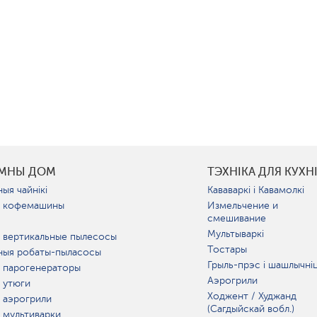
УМНЫ ДОМ
ТЭХНІКА ДЛЯ КУХН
ыя чайнікі
Кававаркі і Кавамолкі
 кофемашины
Измельчение и
смешивание
Мультываркі
 вертикальные пылесосы
Тостары
ныя робаты-пыласосы
Грыль-прэс і шашлычні
 парогенераторы
Аэрогрили
 утюги
Ходжент / Худжанд
 аэрогрили
(Сагдыйскай вобл.)
 мультиварки