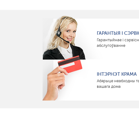
ГАРАНТЫЯ І СЭРВІ
Гарантыйнае і сэрвіс
абслугоўванне
ІНТЭРНЭТ КРАМА
Абярыце неабходны т
вашага дома