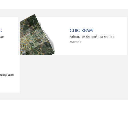
С
СПІС КРАМ
нае
Абярыце бліжэйшы да вас
магазін
авар для