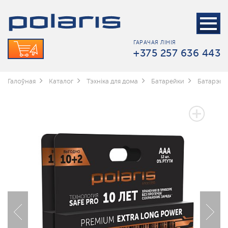
ГАРАЧАЯ ЛІНІЯ
+375 257 636 443
Галоўная
Каталог
Тэхніка для дома
Батарейки
Батарэйкі