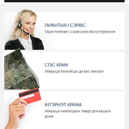
ГАРАНТЫЯ І СЭРВІС
Гарантыйнае і сэрвіснае абслугоўванне
СПІС КРАМ
Абярыце бліжэйшы да вас магазін
ІНТЭРНЭТ КРАМА
Абярыце неабходны тавар для вашага
дома