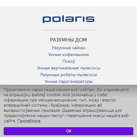
РАЗУМНЫ ДОМ
Разумныя чайнікі
Умные кофемашины
Пскоў
Умные вертикальные пылесосы
Разумныя робаты-пыласосы
Умные парогенераторы
Умные утюги
Працягваючы карыстацца нашым вэб-сайтам, Вы згаджаецеся
на апрацоўку файлаў cookie, якія ўключаюць у сябе:
Умные аэрогрили
інфармацыю пра месцазнаходжанне; тып, мову і версію
Умные мультиварки
аперацыйнай сістэмы і браўзэра; інфармацыю аб
Умные блендеры
выкарыстоўваным прыладзе. Дадзеныя апрацоўваюцца для
Разумныя ўвільгатняльнікі
прадастаўлення нашых паслуг і паляпшэння якасці нашага вэб-
сайта.
Падрабязна
Умные вентиляторы
Умные ирригаторы
OK
Разумныя падлогавыя шалі