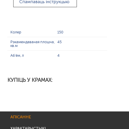
Спампаваць інструкцыю
Колер
150
Рэкамендаваная плошча,
45
кв.м
Аб'ём, л
4
КУПІЦЬ У КРАМАХ:
АПІСАННЕ
ХАРАКТАРЫСТЫКІ