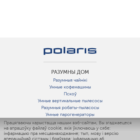
РАЗУМНЫ ДОМ
Разумныя чайнікі
Умные кофемашины
Пскоў
Умные вертикальные пылесосы
Разумныя робаты-пыласосы
Умные парогенераторы
Умные утюги
Працягваючы карыстацца нашым вэб-сайтам, Вы згаджаецеся
на апрацоўку файлаў cookie, якія ўключаюць у сябе:
Умные аэрогрили
інфармацыю пра месцазнаходжанне; тып, мову і версію
Умные мультиварки
аперацыйнай сістэмы і браўзэра; інфармацыю аб