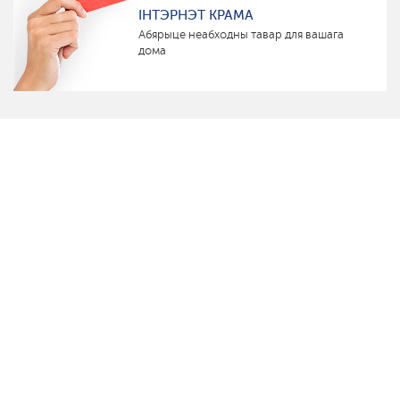
ІНТЭРНЭТ КРАМА
Абярыце неабходны тавар для вашага
дома