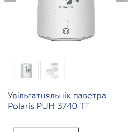
Увільгатняльнік паветра
Polaris PUH 3740 TF