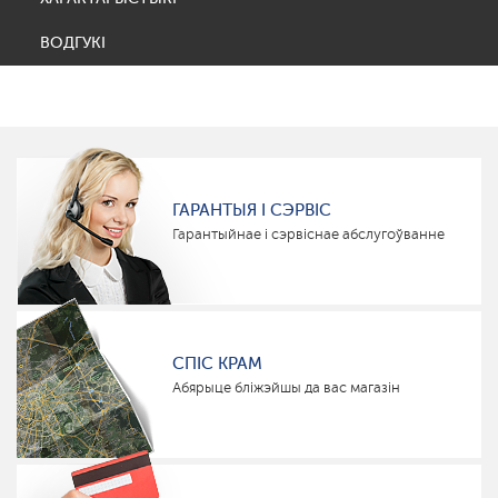
ВОДГУКІ
ГАРАНТЫЯ І СЭРВІС
Гарантыйнае і сэрвіснае абслугоўванне
СПІС КРАМ
Абярыце бліжэйшы да вас магазін