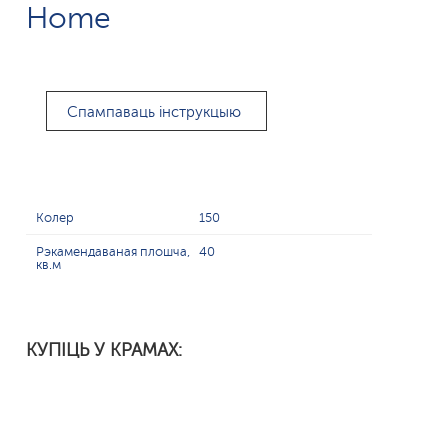
Home
Спампаваць інструкцыю
Колер
150
Рэкамендаваная плошча,
40
кв.м
КУПІЦЬ У КРАМАХ: