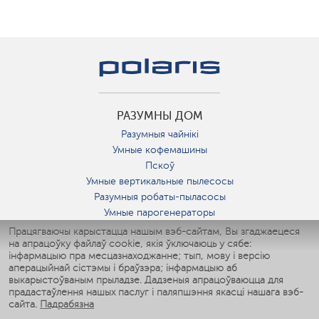
РАЗУМНЫ ДОМ
Разумныя чайнікі
Умные кофемашины
Пскоў
Умные вертикальные пылесосы
Разумныя робаты-пыласосы
Умные парогенераторы
Умные утюги
Працягваючы карыстацца нашым вэб-сайтам, Вы згаджаецеся
на апрацоўку файлаў cookie, якія ўключаюць у сябе:
Умные аэрогрили
інфармацыю пра месцазнаходжанне; тып, мову і версію
Умные мультиварки
аперацыйнай сістэмы і браўзэра; інфармацыю аб
Умные блендеры
выкарыстоўваным прыладзе. Дадзеныя апрацоўваюцца для
Разумныя ўвільгатняльнікі
прадастаўлення нашых паслуг і паляпшэння якасці нашага вэб-
сайта.
Падрабязна
Умные вентиляторы