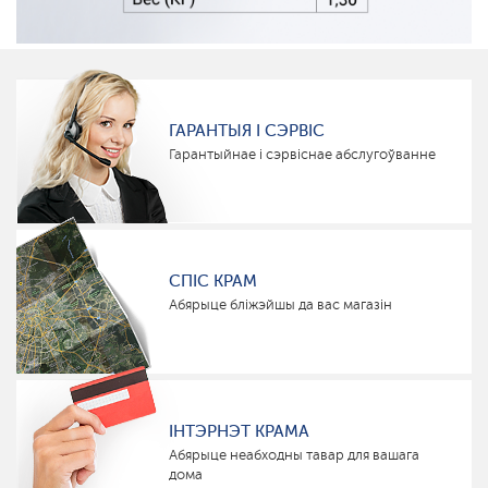
ГАРАНТЫЯ І СЭРВІС
Гарантыйнае і сэрвіснае абслугоўванне
СПІС КРАМ
Абярыце бліжэйшы да вас магазін
ІНТЭРНЭТ КРАМА
Абярыце неабходны тавар для вашага
дома