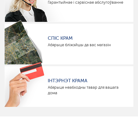
Гарантыйнае і сэрвіснае абслугоўванне
СПІС КРАМ
Абярыце бліжэйшы да вас магазін
ІНТЭРНЭТ КРАМА
Абярыце неабходны тавар для вашага
дома