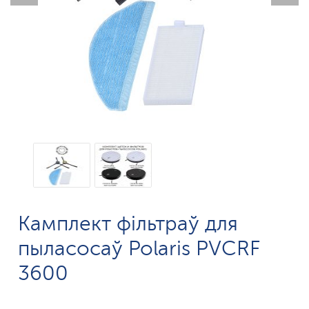
Камплект фільтраў для
пыласосаў Polaris PVCRF
3600