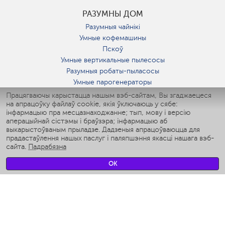
РАЗУМНЫ ДОМ
Разумныя чайнікі
Умные кофемашины
Пскоў
Умные вертикальные пылесосы
Разумныя робаты-пыласосы
Умные парогенераторы
Умные утюги
Працягваючы карыстацца нашым вэб-сайтам, Вы згаджаецеся
на апрацоўку файлаў cookie, якія ўключаюць у сябе:
Умные аэрогрили
інфармацыю пра месцазнаходжанне; тып, мову і версію
Умные мультиварки
аперацыйнай сістэмы і браўзэра; інфармацыю аб
Умные блендеры
выкарыстоўваным прыладзе. Дадзеныя апрацоўваюцца для
Разумныя ўвільгатняльнікі
прадастаўлення нашых паслуг і паляпшэння якасці нашага вэб-
сайта.
Падрабязна
Умные вентиляторы
Умные ирригаторы
OK
Разумныя падлогавыя шалі
Умные роботы-мойщики окон
Разумныя мультиварки
Мерч Polaris IQ Home
КЛІМАТ