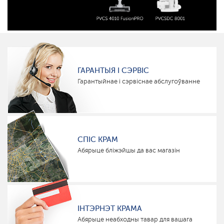
ГАРАНТЫЯ І СЭРВІС
Гарантыйнае і сэрвіснае абслугоўванне
СПІС КРАМ
Абярыце бліжэйшы да вас магазін
ІНТЭРНЭТ КРАМА
Абярыце неабходны тавар для вашага