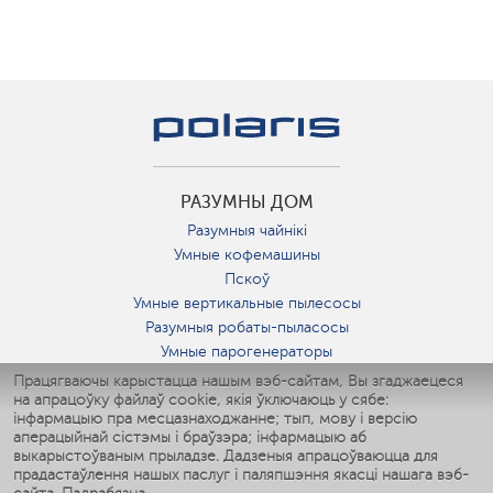
РАЗУМНЫ ДОМ
Разумныя чайнікі
Умные кофемашины
Пскоў
Умные вертикальные пылесосы
Разумныя робаты-пыласосы
Умные парогенераторы
Умные утюги
Працягваючы карыстацца нашым вэб-сайтам, Вы згаджаецеся
на апрацоўку файлаў cookie, якія ўключаюць у сябе:
Умные аэрогрили
інфармацыю пра месцазнаходжанне; тып, мову і версію
Умные мультиварки
аперацыйнай сістэмы і браўзэра; інфармацыю аб
Умные блендеры
выкарыстоўваным прыладзе. Дадзеныя апрацоўваюцца для
Разумныя ўвільгатняльнікі
прадастаўлення нашых паслуг і паляпшэння якасці нашага вэб-