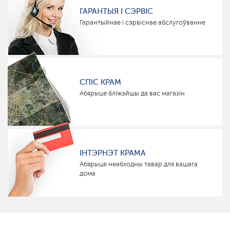
ГАРАНТЫЯ І СЭРВІС
Гарантыйнае і сэрвіснае абслугоўванне
СПІС КРАМ
Абярыце бліжэйшы да вас магазін
ІНТЭРНЭТ КРАМА
Абярыце неабходны тавар для вашага
дома