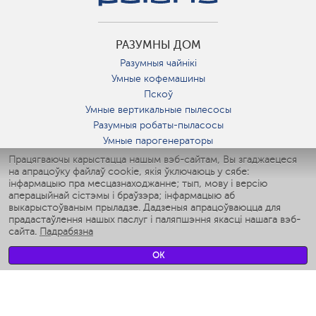
РАЗУМНЫ ДОМ
Разумныя чайнікі
Умные кофемашины
Пскоў
Умные вертикальные пылесосы
Разумныя робаты-пыласосы
Умные парогенераторы
Умные утюги
Працягваючы карыстацца нашым вэб-сайтам, Вы згаджаецеся
на апрацоўку файлаў cookie, якія ўключаюць у сябе:
Умные аэрогрили
інфармацыю пра месцазнаходжанне; тып, мову і версію
Умные мультиварки
аперацыйнай сістэмы і браўзэра; інфармацыю аб
Умные блендеры
выкарыстоўваным прыладзе. Дадзеныя апрацоўваюцца для
Разумныя ўвільгатняльнікі
прадастаўлення нашых паслуг і паляпшэння якасці нашага вэб-
сайта.
Падрабязна
Умные вентиляторы
Умные ирригаторы
OK
Разумныя падлогавыя шалі
Умные роботы-мойщики окон
Разумныя мультиварки
Мерч Polaris IQ Home